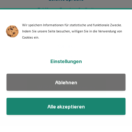
Erklärung Barrierefreiheit
Barriere melden
Wir speichern Informationen für statistische und funktionale Zwecke.
Indem Sie unsere Seite besuchen, willigen Sie in die Verwendung von
Footer Menü 2 (WdKA 26)
Archiv
Cookies ein.
Kontakt
Media Kit
Einstellungen
Veranstaltungen
Ablehnen
WdKA Ticker abonnieren
Alle akzeptieren
Fußzeile
Impressum