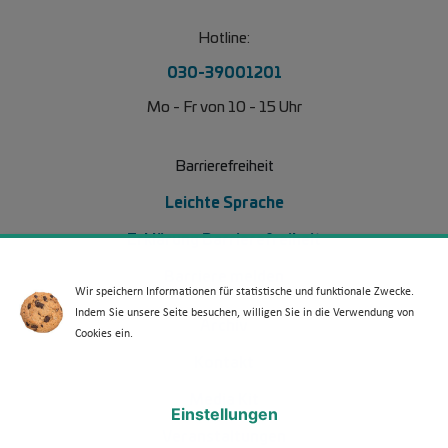
Hotline:
030-39001201
Mo - Fr von 10 - 15 Uhr
Barrierefreiheit
Leichte Sprache
Erklärung Barrierefreiheit
Barriere melden
Wir speichern Informationen für statistische und funktionale Zwecke.
Indem Sie unsere Seite besuchen, willigen Sie in die Verwendung von
Footer Menü 2 (WdKA 26)
Archiv
Cookies ein.
Kontakt
Media Kit
Einstellungen
Veranstaltungen