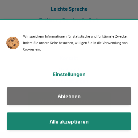
Leichte Sprache
Erklärung Barrierefreiheit
Barriere melden
Wir speichern Informationen für statistische und funktionale Zwecke.
Indem Sie unsere Seite besuchen, willigen Sie in die Verwendung von
Footer Menü 2 (WdKA 26)
Archiv
Cookies ein.
Kontakt
Media Kit
Einstellungen
Veranstaltungen
Ablehnen
WdKA Ticker abonnieren
Alle akzeptieren