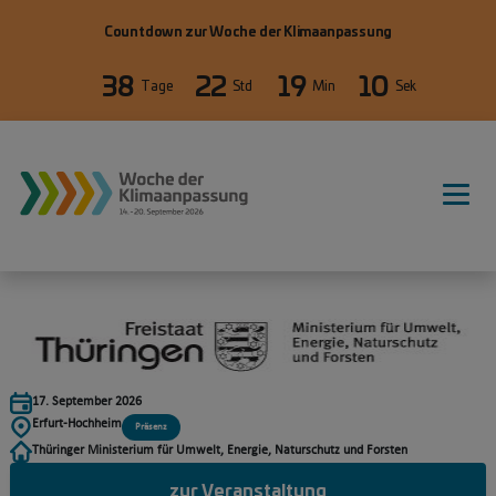
Direkt zum Inhalt
Countdown zur Woche der Klimaanpassung
38
22
19
10
Tage
Std
Min
Sek
WdKA26 Hauptnavigation, primäre
17. September 2026
Erfurt-Hochheim
Präsenz
Thüringer Ministerium für Umwelt, Energie, Naturschutz und Forsten
zur Veranstaltung