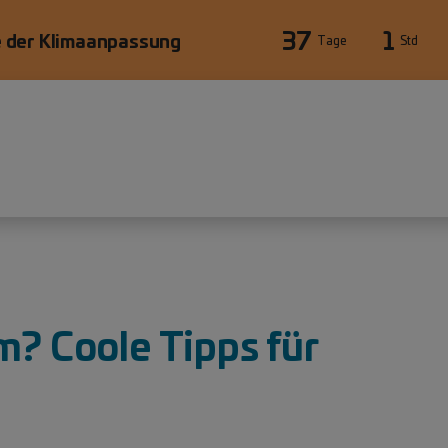
37
1
 der Klimaanpassung
Tage
Std
m? Coole Tipps für