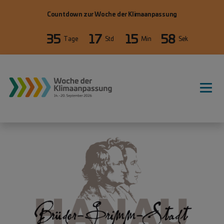
Direkt zum Inhalt
Countdown zur Woche der Klimaanpassung
35
17
15
58
Tage
Std
Min
Sek