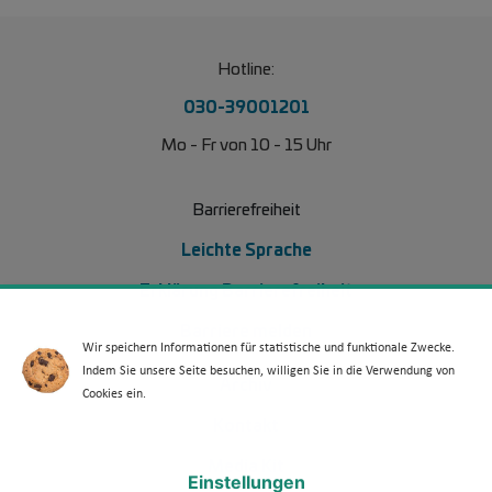
Hotline:
030-39001201
Mo - Fr von 10 - 15 Uhr
Barrierefreiheit
Leichte Sprache
Erklärung Barrierefreiheit
Barriere melden
Wir speichern Informationen für statistische und funktionale Zwecke.
Indem Sie unsere Seite besuchen, willigen Sie in die Verwendung von
Footer Menü 2 (WdKA 26)
Archiv
Cookies ein.
Kontakt
Media Kit
Einstellungen