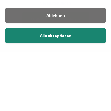
Veranstaltungen
Ablehnen
WdKA Ticker abonnieren
Alle akzeptieren
Fußzeile
Impressum
Datenschutz
Netiquette
Cookie-Einstellungen