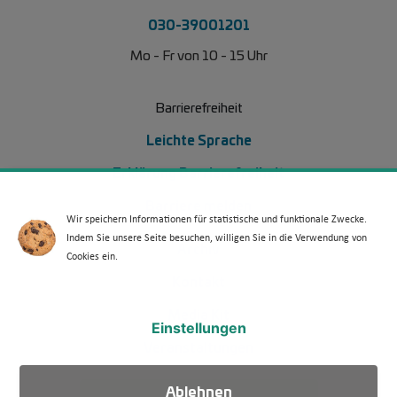
030-39001201
Mo - Fr von 10 - 15 Uhr
Barrierefreiheit
Leichte Sprache
Erklärung Barrierefreiheit
Barriere melden
Wir speichern Informationen für statistische und funktionale Zwecke.
Indem Sie unsere Seite besuchen, willigen Sie in die Verwendung von
Footer Menü 2 (WdKA 26)
Archiv
Cookies ein.
Kontakt
Media Kit
Einstellungen
Veranstaltungen
Ablehnen