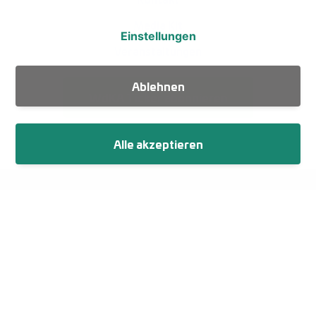
Media Kit
Einstellungen
Veranstaltungen
Ablehnen
WdKA Ticker abonnieren
Alle akzeptieren
Fußzeile
Impressum
Datenschutz
Netiquette
Cookie-Einstellungen