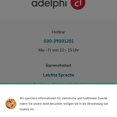
Hotline:
030-39001201
Mo - Fr von 10 - 15 Uhr
Barrierefreiheit
Leichte Sprache
Erklärung Barrierefreiheit
Barriere melden
Wir speichern Informationen für statistische und funktionale Zwecke.
Indem Sie unsere Seite besuchen, willigen Sie in die Verwendung von
Footer Menü 2 (WdKA 26)
Archiv
Cookies ein.
Kontakt