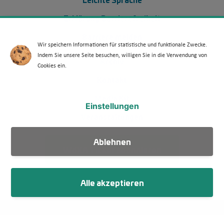
Erklärung Barrierefreiheit
Barriere melden
Wir speichern Informationen für statistische und funktionale Zwecke.
Indem Sie unsere Seite besuchen, willigen Sie in die Verwendung von
Footer Menü 2 (WdKA 26)
Archiv
Cookies ein.
Kontakt
Media Kit
Einstellungen
Veranstaltungen
Ablehnen
WdKA Ticker abonnieren
Alle akzeptieren
Fußzeile
Impressum