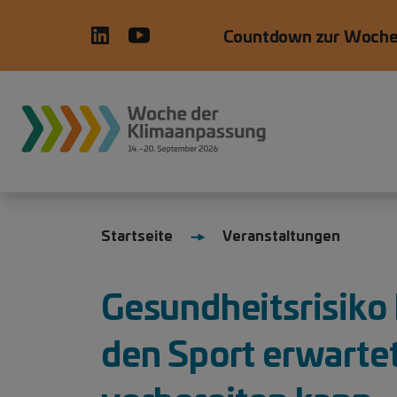
Direkt zum Inhalt
Countdown zur Woche
WdKA26 Hauptnavigation, prim
Startseite
Veranstaltungen
Gesundheitsrisiko
den Sport erwartet