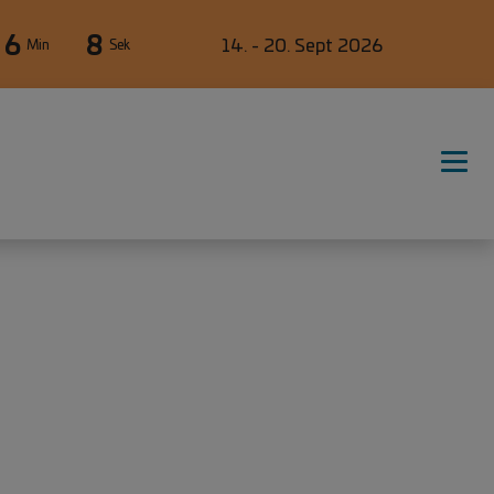
6
8
14. - 20. Sept 2026
Min
Sek