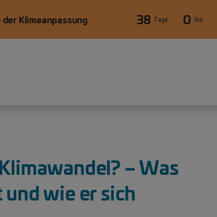
38
0
 der Klimaanpassung
Tage
Std
äre
 Klimawandel? – Was
 und wie er sich