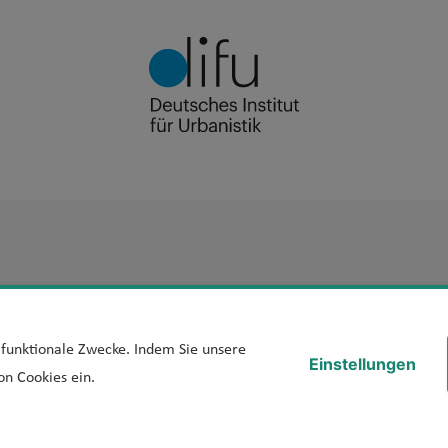
Footer Men
Archiv
erefreiheit
d funktionale Zwecke. Indem Sie unsere
hte Sprache
Kontakt
Einstellungen
on Cookies ein.
ärung Barrierefreiheit
Media Kit