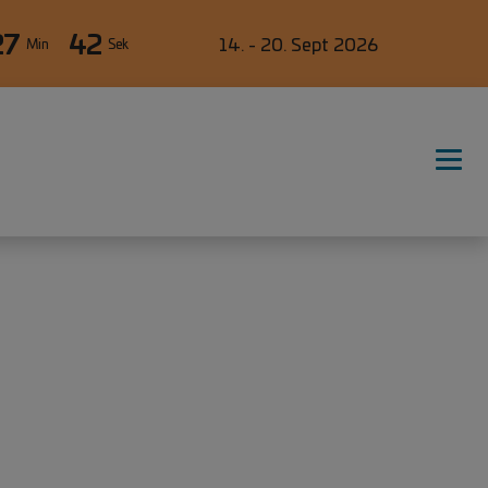
27
42
14. - 20. Sept 2026
Min
Sek