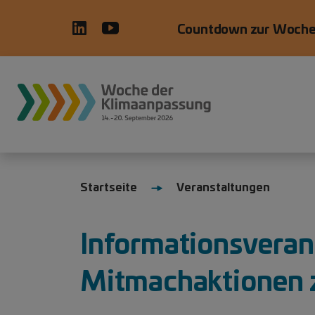
Direkt zum Inhalt
Countdown zur Woche
WdKA26 Hauptnavigation, prim
Startseite
Veranstaltungen
Informationsveran
Mitmachaktionen 