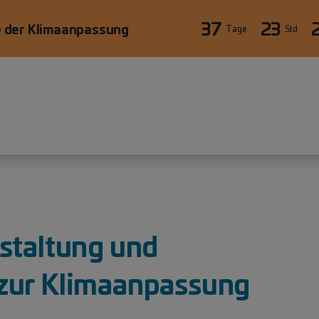
37
23
 der Klimaanpassung
Tage
Std
äre
staltung und
zur Klimaanpassung