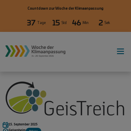
Direkt zum Inhalt
Countdown zur Woche der Klimaanpassung
37
15
46
2
Tage
Std
Min
Sek
WdKA26 Hauptnavigation, primäre
15. September 2025
Geisenheim