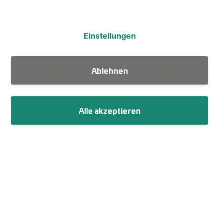
Kontakt
Media Kit
Einstellungen
Veranstaltungen
Ablehnen
WdKA Ticker abonnieren
Alle akzeptieren
Fußzeile
Impressum
Datenschutz
Netiquette
Cookie-Einstellungen