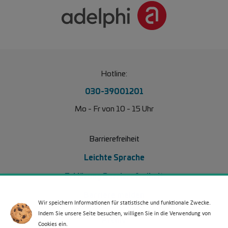
Hotline:
030-39001201
Mo - Fr von 10 - 15 Uhr
Barrierefreiheit
Leichte Sprache
Erklärung Barrierefreiheit
Barriere melden
Wir speichern Informationen für statistische und funktionale Zwecke.
Indem Sie unsere Seite besuchen, willigen Sie in die Verwendung von
Footer Menü 2 (WdKA 26)
Archiv
Cookies ein.