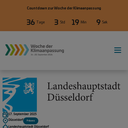
Direkt zum Inhalt
Countdown zur Woche der Klimaanpassung
36
3
19
9
Tage
Std
Min
Sek
WdKA26 Hauptnavigation, primäre
17. September 2025
Düsseldorf
Präsenz
Landeshauptstadt Düsseldorf