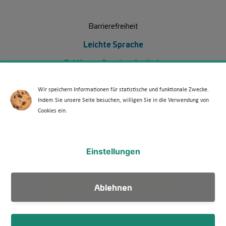
Barrierefreiheit
Leichte Sprache
Erklärung Barrierefreiheit
Barriere melden
Wir speichern Informationen für statistische und funktionale Zwecke.
Indem Sie unsere Seite besuchen, willigen Sie in die Verwendung von
Footer Menü 2 (WdKA 26)
Archiv
Cookies ein.
Kontakt
Media Kit
Einstellungen
Veranstaltungen
Ablehnen
WdKA Ticker abonnieren