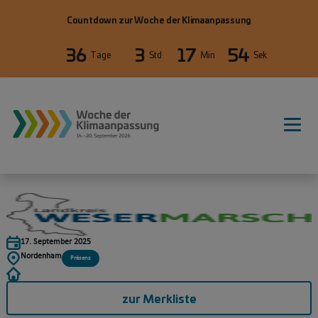
Direkt zum Inhalt
Countdown zur Woche der Klimaanpassung
36
3
17
54
Tage
Std
Min
Sek
17. September 2025
Nordenham
Präsenz
zur Merkliste