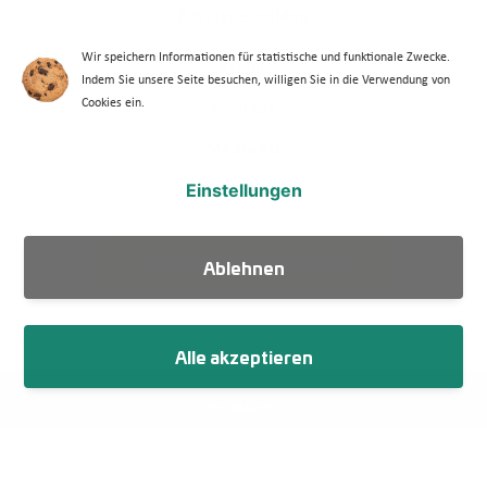
Barriere melden
Wir speichern Informationen für statistische und funktionale Zwecke.
Indem Sie unsere Seite besuchen, willigen Sie in die Verwendung von
Footer Menü 2 (WdKA 26)
Archiv
Cookies ein.
Kontakt
Media Kit
Einstellungen
Veranstaltungen
Ablehnen
WdKA Ticker abonnieren
Alle akzeptieren
Fußzeile
Impressum
Datenschutz