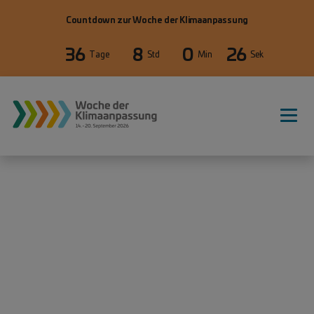
Direkt zum Inhalt
Countdown zur Woche der Klimaanpassung
36
8
0
26
Tage
Std
Min
Sek