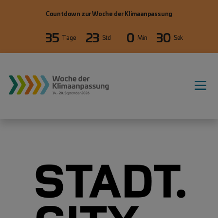
Direkt zum Inhalt
Countdown zur Woche der Klimaanpassung
35
23
0
30
Tage
Std
Min
Sek
WdKA26 Hauptnavigation, primäre