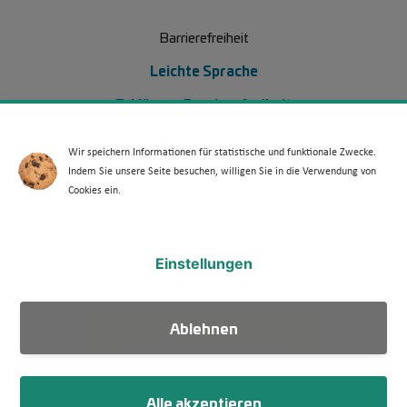
Barrierefreiheit
Leichte Sprache
Erklärung Barrierefreiheit
Barriere melden
Wir speichern Informationen für statistische und funktionale Zwecke.
Indem Sie unsere Seite besuchen, willigen Sie in die Verwendung von
Footer Menü 2 (WdKA 26)
Archiv
Cookies ein.
Kontakt
Media Kit
Einstellungen
Veranstaltungen
Ablehnen
WdKA Ticker abonnieren
Alle akzeptieren