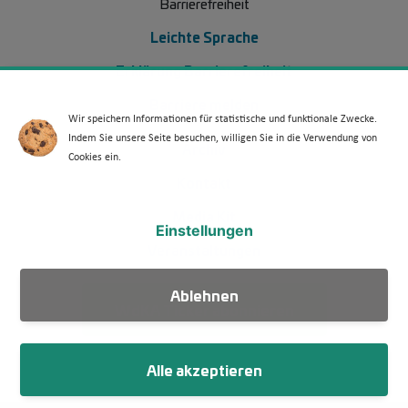
Barrierefreiheit
Leichte Sprache
Erklärung Barrierefreiheit
Barriere melden
Wir speichern Informationen für statistische und funktionale Zwecke.
Indem Sie unsere Seite besuchen, willigen Sie in die Verwendung von
Footer Menü 2 (WdKA 26)
Archiv
Cookies ein.
Kontakt
Media Kit
Einstellungen
Veranstaltungen
Ablehnen
WdKA Ticker abonnieren
Alle akzeptieren