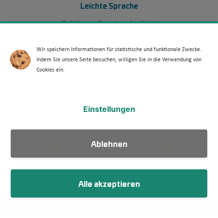
Leichte Sprache
Erklärung Barrierefreiheit
Barriere melden
Wir speichern Informationen für statistische und funktionale Zwecke.
Indem Sie unsere Seite besuchen, willigen Sie in die Verwendung von
Footer Menü 2 (WdKA 26)
Archiv
Cookies ein.
Kontakt
Media Kit
Einstellungen
Veranstaltungen
Ablehnen
WdKA Ticker abonnieren
Alle akzeptieren
Fußzeile
Impressum