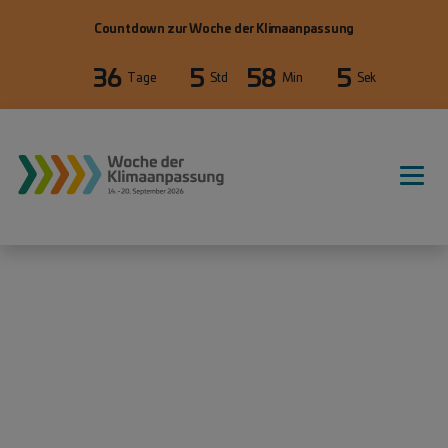
Direkt zum Inhalt
Countdown zur Woche der Klimaanpassung
36
5
58
5
Tage
Std
Min
Sek