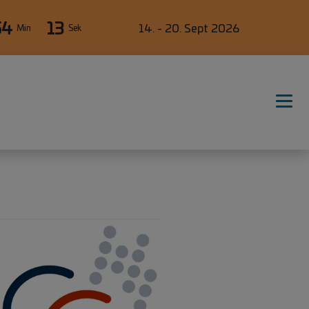
54
13
14. - 20. Sept 2026
Min
Sek