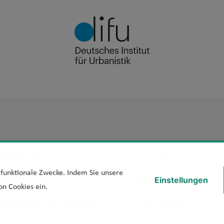
Footer Men
Archiv
erefreiheit
d funktionale Zwecke. Indem Sie unsere
hte Sprache
Kontakt
Einstellungen
on Cookies ein.
ärung Barrierefreiheit
Media Kit