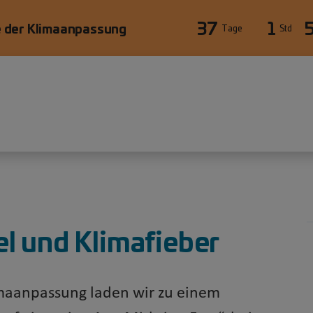
37
1
 der Klimaanpassung
Tage
Std
l und Klimafieber
maanpassung laden wir zu einem