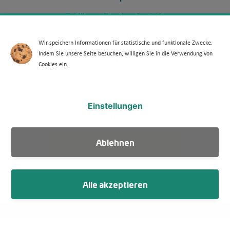
Erklärung Barrierefreiheit
Barriere melden
Wir speichern Informationen für statistische und funktionale Zwecke.
Indem Sie unsere Seite besuchen, willigen Sie in die Verwendung von
Footer Menü 2 (WdKA 26)
Archiv
Cookies ein.
Kontakt
Media Kit
Einstellungen
Veranstaltungen
Ablehnen
WdKA Ticker abonnieren
Alle akzeptieren
Fußzeile
Impressum