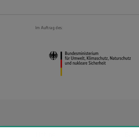
Im Auftrag des:
Hotline:
Barri