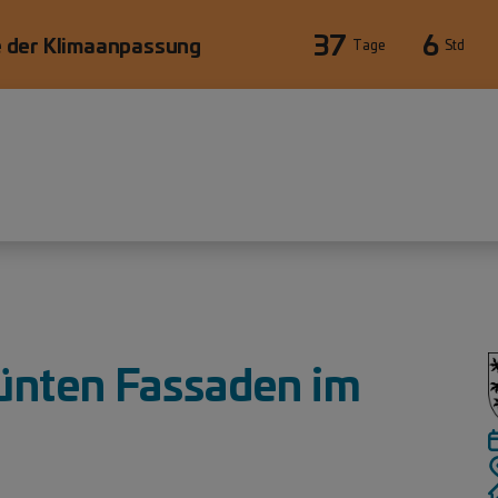
37
6
 der Klimaanpassung
Tage
Std
ünten Fassaden im