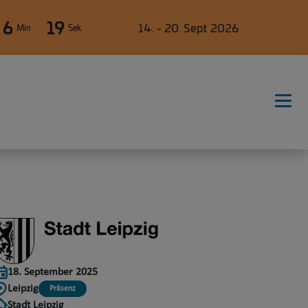
6
19
14. - 20. Sept 2026
Min
Sek
18. September 2025
Leipzig
Präsenz
Stadt Leipzig