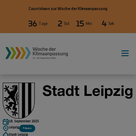
Direkt zum Inhalt
Countdown zur Woche der Klimaanpassung
36
2
15
4
Tage
Std
Min
Sek
WdKA26 Hauptnavigation, primäre
18. September 2025
Leipzig
Präsenz
Stadt Leipzig