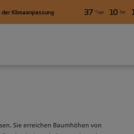
37
10
 der Klimaanpassung
Tage
Std
äre
sen. Sie erreichen Baumhöhen von