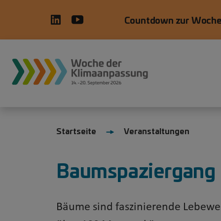
Direkt zum Inhalt
Countdown zur Woche
WdKA26 Hauptnavigation, prim
Startseite
Veranstaltungen
Baumspaziergang
Bäume sind faszinierende Lebewe