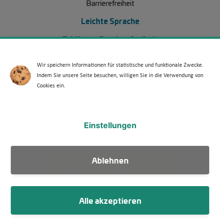
Barrierefreiheit
Leichte Sprache
Erklärung Barrierefreiheit
Barriere melden
Wir speichern Informationen für statistische und funktionale Zwecke.
Indem Sie unsere Seite besuchen, willigen Sie in die Verwendung von
Footer Menü 2 (WdKA 26)
Archiv
Cookies ein.
Kontakt
Media Kit
Einstellungen
Veranstaltungen
Ablehnen
WdKA Ticker abonnieren
Alle akzeptieren