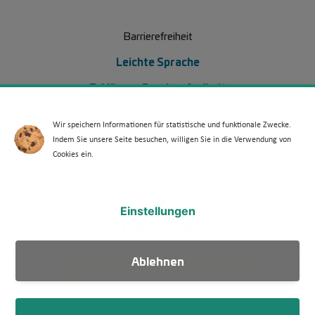
Barrierefreiheit
Leichte Sprache
Erklärung Barrierefreiheit
Barriere melden
Wir speichern Informationen für statistische und funktionale Zwecke.
Indem Sie unsere Seite besuchen, willigen Sie in die Verwendung von
Footer Menü 2 (WdKA 26)
Archiv
Cookies ein.
Kontakt
Media Kit
Einstellungen
Veranstaltungen
Ablehnen
WdKA Ticker abonnieren