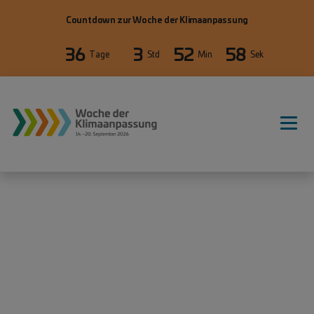
Direkt zum Inhalt
Countdown zur Woche der Klimaanpassung
36
3
52
58
Tage
Std
Min
Sek
WdKA26 Hauptnavigation, primäre