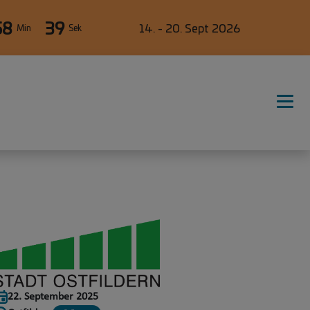
58
38
14. - 20. Sept 2026
Min
Sek
22. September 2025