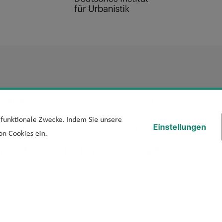
Footer Men
Archiv
erefreiheit
d funktionale Zwecke. Indem Sie unsere
hte Sprache
Kontakt
Einstellungen
on Cookies ein.
ärung Barrierefreiheit
Media Kit
iere melden
Veranstaltungen