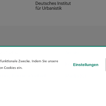
Footer Men
Archiv
erefreiheit
d funktionale Zwecke. Indem Sie unsere
hte Sprache
Kontakt
Einstellungen
on Cookies ein.
ärung Barrierefreiheit
Media Kit
iere melden
Veranstaltungen