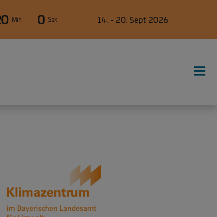
20
0
14. - 20. Sept 2026
Min
Sek