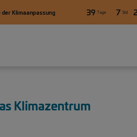
39
7
 der Klimaanpassung
Tage
Std
Das Klimazentrum