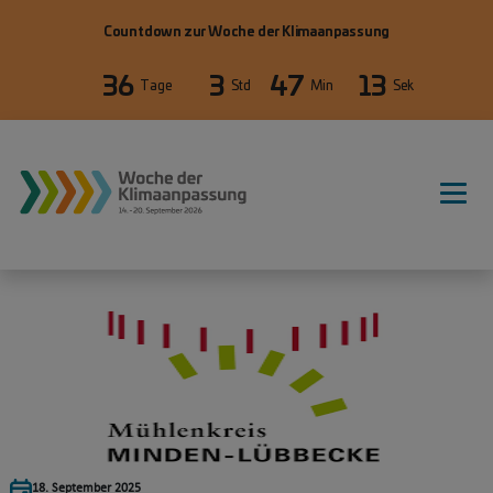
Direkt zum Inhalt
Countdown zur Woche der Klimaanpassung
36
3
47
13
Tage
Std
Min
Sek
WdKA26 Hauptnavigation, primäre
18. September 2025