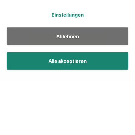
Media Kit
Einstellungen
Veranstaltungen
Ablehnen
WdKA Ticker abonnieren
Alle akzeptieren
Fußzeile
Impressum
Datenschutz
Netiquette
Cookie-Einstellungen