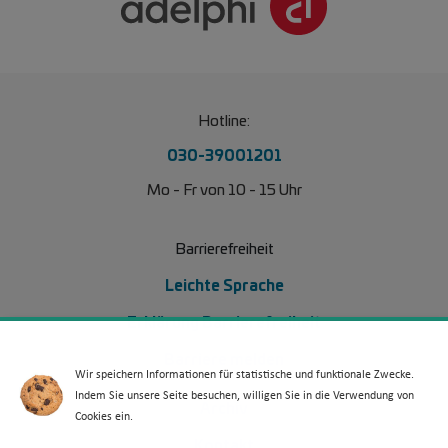
Hotline:
030-39001201
Mo - Fr von 10 - 15 Uhr
Barrierefreiheit
Leichte Sprache
Erklärung Barrierefreiheit
Barriere melden
Wir speichern Informationen für statistische und funktionale Zwecke.
Indem Sie unsere Seite besuchen, willigen Sie in die Verwendung von
Footer Menü 2 (WdKA 26)
Archiv
Cookies ein.
Kontakt