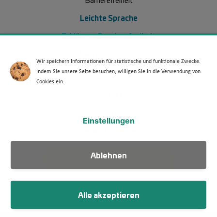
Leichte Sprache
Erklärung Barrierefreiheit
Barriere melden
Wir speichern Informationen für statistische und funktionale Zwecke.
Indem Sie unsere Seite besuchen, willigen Sie in die Verwendung von
Footer Menü 2 (WdKA 26)
Archiv
Cookies ein.
Kontakt
Media Kit
Einstellungen
Veranstaltungen
Ablehnen
WdKA Ticker abonnieren
Alle akzeptieren