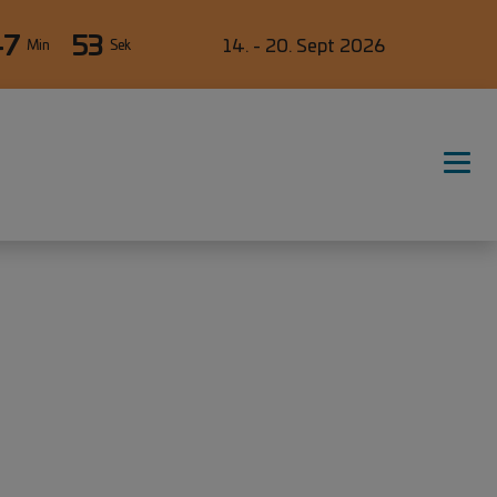
47
53
14. - 20. Sept 2026
Min
Sek