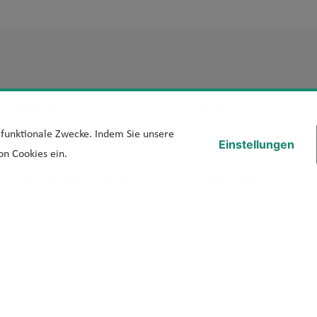
Footer Men
Archiv
erefreiheit
d funktionale Zwecke. Indem Sie unsere
hte Sprache
Kontakt
Einstellungen
on Cookies ein.
ärung Barrierefreiheit
Media Kit
iere melden
Veranstaltungen