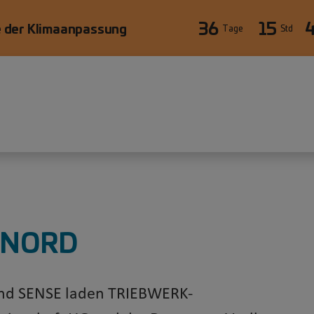
36
15
 der Klimaanpassung
Tage
Std
g NORD
und SENSE laden TRIEBWERK-