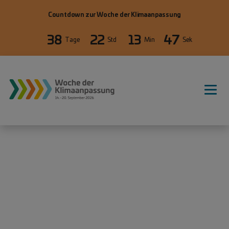
Direkt zum Inhalt
Countdown zur Woche der Klimaanpassung
38
22
13
47
Tage
Std
Min
Sek
WdKA26 Hauptnavigation, primäre