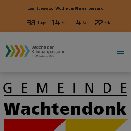
Direkt zum Inhalt
Countdown zur Woche der Klimaanpassung
38
14
4
22
Tage
Std
Min
Sek
WdKA26 Hauptnavigation, primäre