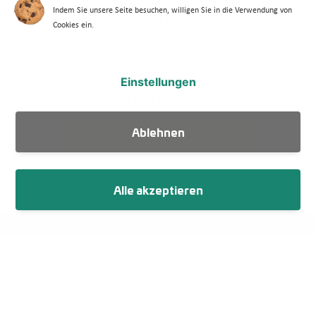
Indem Sie unsere Seite besuchen, willigen Sie in die Verwendung von
Footer Menü 2 (WdKA 26)
Archiv
Cookies ein.
Kontakt
Media Kit
Einstellungen
Veranstaltungen
Ablehnen
WdKA Ticker abonnieren
Alle akzeptieren
Fußzeile
Impressum
Datenschutz
Netiquette
Cookie-Einstellungen