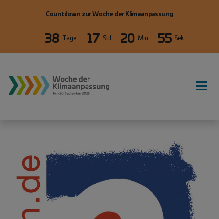
Direkt zum Inhalt
Countdown zur Woche der Klimaanpassung
38
17
20
55
Tage
Std
Min
Sek
WdKA26 Hauptnavigation, primäre