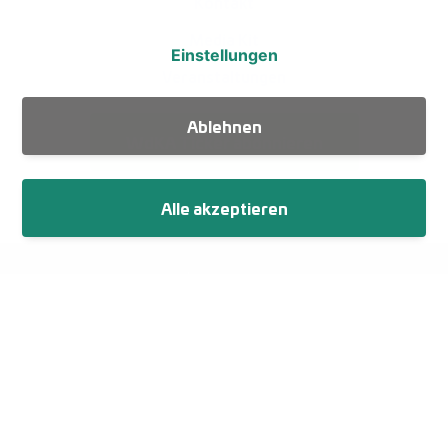
Kontakt
Media Kit
Einstellungen
Veranstaltungen
Ablehnen
WdKA Ticker abonnieren
Alle akzeptieren
Fußzeile
Impressum
Datenschutz
Netiquette
Cookie-Einstellungen