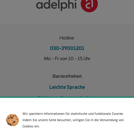
Hotline:
030-39001201
Mo - Fr von 10 - 15 Uhr
Barrierefreiheit
Leichte Sprache
Erklärung Barrierefreiheit
Barriere melden
Wir speichern Informationen für statistische und funktionale Zwecke.
Indem Sie unsere Seite besuchen, willigen Sie in die Verwendung von
Footer Menü 2 (WdKA 26)
Archiv
Cookies ein.