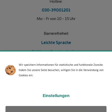
Hotline:
030-39001201
Mo - Fr von 10 - 15 Uhr
Barrierefreiheit
Leichte Sprache
Erklärung Barrierefreiheit
Barriere melden
Wir speichern Informationen für statistische und funktionale Zwecke.
Indem Sie unsere Seite besuchen, willigen Sie in die Verwendung von
Footer Menü 2 (WdKA 26)
Archiv
Cookies ein.
Kontakt
Media Kit
Einstellungen
Veranstaltungen