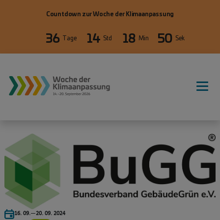
Direkt zum Inhalt
Countdown zur Woche der Klimaanpassung
36
14
18
50
Tage
Std
Min
Sek
16. 09.
—
20. 09. 2024