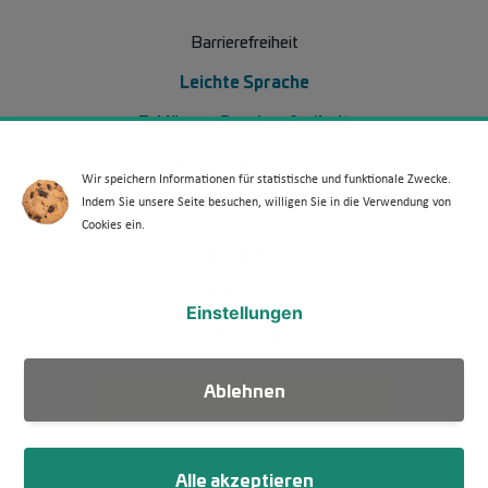
Barrierefreiheit
Leichte Sprache
Erklärung Barrierefreiheit
Barriere melden
Wir speichern Informationen für statistische und funktionale Zwecke.
Indem Sie unsere Seite besuchen, willigen Sie in die Verwendung von
Footer Menü 2 (WdKA 26)
Archiv
Cookies ein.
Kontakt
Media Kit
Einstellungen
Veranstaltungen
Ablehnen
WdKA Ticker abonnieren
Alle akzeptieren