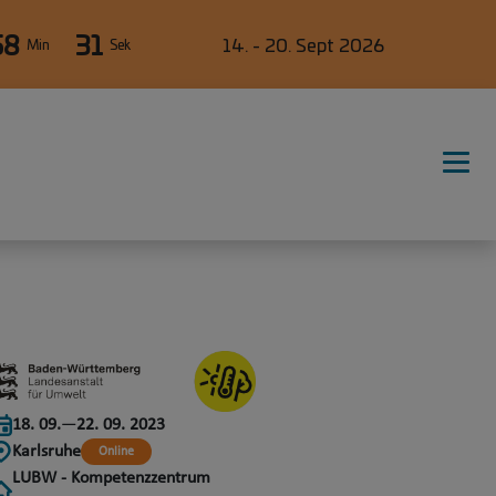
58
31
14. - 20. Sept 2026
Min
Sek
18. 09.
—
22. 09. 2023
Karlsruhe
Online
LUBW - Kompetenzzentrum