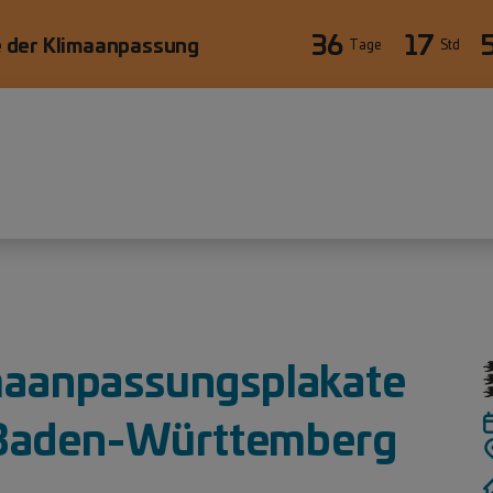
36
17
 der Klimaanpassung
Tage
Std
imaanpassungsplakate
 Baden-Württemberg