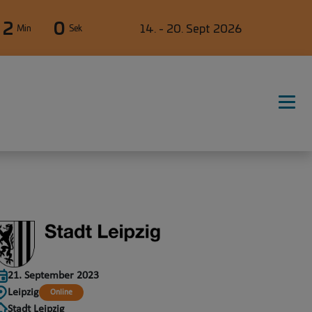
2
0
14. - 20. Sept 2026
Min
Sek
21. September 2023
Leipzig
Online
Stadt Leipzig