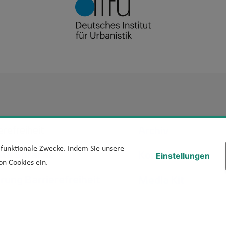
Footer Men
Archiv
erefreiheit
d funktionale Zwecke. Indem Sie unsere
hte Sprache
Kontakt
Einstellungen
on Cookies ein.
ärung Barrierefreiheit
Media Kit
iere melden
Veranstaltungen