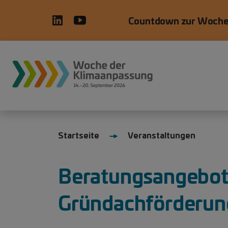
Direkt zum Inhalt
Countdown zur Woche
WdKA26 Hauptnavigation, prim
Startseite
Veranstaltungen
Beratungsangebot
Gründachförderun