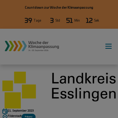
Direkt zum Inhalt
Countdown zur Woche der Klimaanpassung
39
3
51
12
Tage
Std
Min
Sek
21. September 2023
Filderstadt
Präsenz