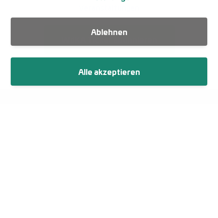
Veranstaltungen
Ablehnen
WdKA Ticker abonnieren
Alle akzeptieren
Fußzeile
Impressum
Datenschutz
Netiquette
Cookie-Einstellungen