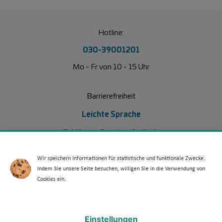
Hotline:
030-39001201
Mo - Fr von 10 - 15 Uhr
Barrierefreiheit
Leichte Sprache
Erklärung Barrierefreiheit
Barriere melden
Wir speichern Informationen für statistische und funktionale Zwecke.
Indem Sie unsere Seite besuchen, willigen Sie in die Verwendung von
Footer Menü 2 (WdKA 26)
Archiv
Cookies ein.
Kontakt
Media Kit
Einstellungen