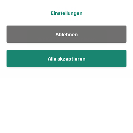
Media Kit
Einstellungen
Veranstaltungen
Ablehnen
WdKA Ticker abonnieren
Alle akzeptieren
Fußzeile
Impressum
Datenschutz
Netiquette
Cookie-Einstellungen