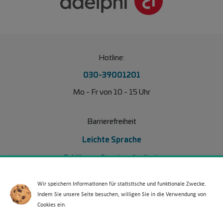
Hotline:
030-39001201
Mo - Fr von 10 - 15 Uhr
Barrierefreiheit
Leichte Sprache
Erklärung Barrierefreiheit
Barriere melden
Wir speichern Informationen für statistische und funktionale Zwecke.
Indem Sie unsere Seite besuchen, willigen Sie in die Verwendung von
Footer Menü 2 (WdKA 26)
Archiv
Cookies ein.
Kontakt