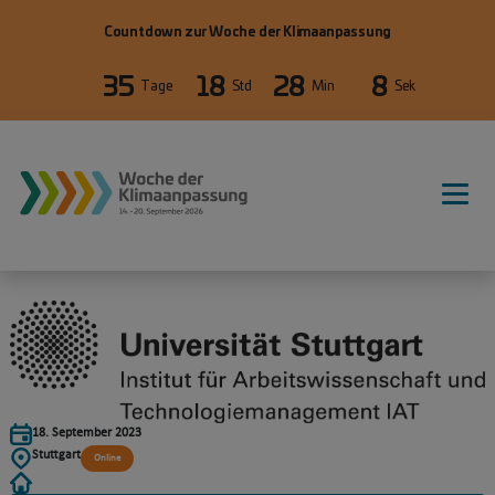
Direkt zum Inhalt
Countdown zur Woche der Klimaanpassung
35
18
28
8
Tage
Std
Min
Sek
18. September 2023
Stuttgart
Online