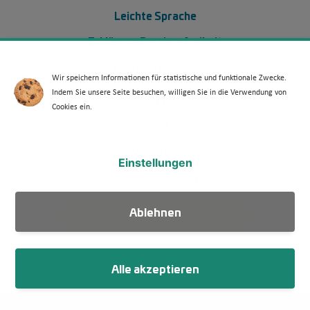
Leichte Sprache
Erklärung Barrierefreiheit
Barriere melden
Wir speichern Informationen für statistische und funktionale Zwecke.
Indem Sie unsere Seite besuchen, willigen Sie in die Verwendung von
Footer Menü 2 (WdKA 26)
Archiv
Cookies ein.
Kontakt
Media Kit
Einstellungen
Veranstaltungen
Ablehnen
WdKA Ticker abonnieren
Alle akzeptieren