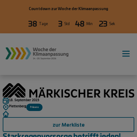
Direkt zum Inhalt
Countdown zur Woche der Klimaanpassung
38
3
48
23
Tage
Std
Min
Sek
18. September 2023
Plettenberg
Präsenz
zur Merkliste
Starkregenvorsorge betrifft jeden!