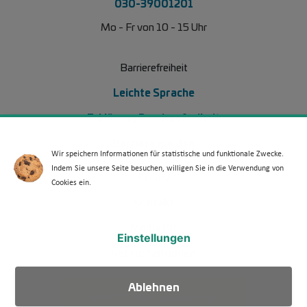
030-39001201
Mo - Fr von 10 - 15 Uhr
Barrierefreiheit
Leichte Sprache
Erklärung Barrierefreiheit
Barriere melden
Wir speichern Informationen für statistische und funktionale Zwecke.
Indem Sie unsere Seite besuchen, willigen Sie in die Verwendung von
Footer Menü 2 (WdKA 26)
Archiv
Cookies ein.
Kontakt
Media Kit
Einstellungen
Veranstaltungen
Ablehnen
WdKA Ticker abonnieren