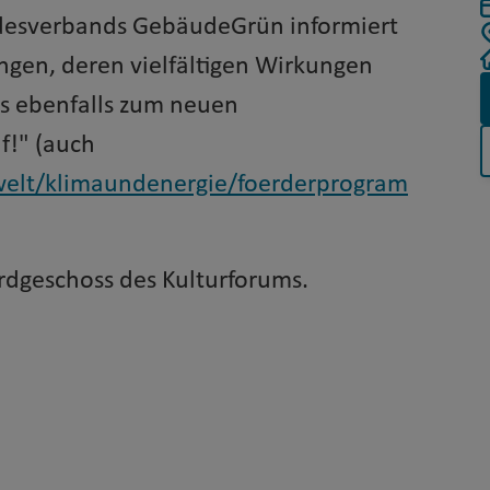
ndesverbands GebäudeGrün informiert
gen, deren vielfältigen Wirkungen
es ebenfalls zum neuen
f!" (auch
elt/klimaundenergie/foerderprogram
Erdgeschoss des Kulturforums.