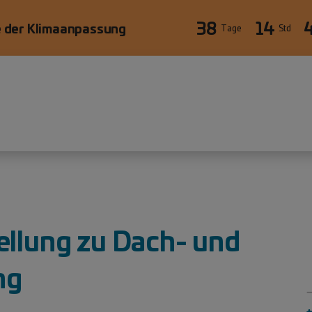
38
14
 der Klimaanpassung
Tage
Std
äre
ellung zu Dach- und
ng