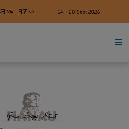
43
36
14. - 20. Sept 2026
Min
Sek