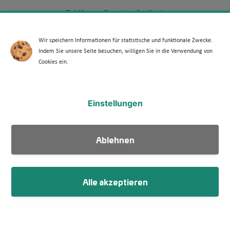
Erklärung Barrierefreiheit
Barriere melden
Wir speichern Informationen für statistische und funktionale Zwecke.
Indem Sie unsere Seite besuchen, willigen Sie in die Verwendung von
Footer Menü 2 (WdKA 26)
Archiv
Cookies ein.
Kontakt
Media Kit
Einstellungen
Veranstaltungen
Ablehnen
WdKA Ticker abonnieren
Alle akzeptieren
Fußzeile
Impressum