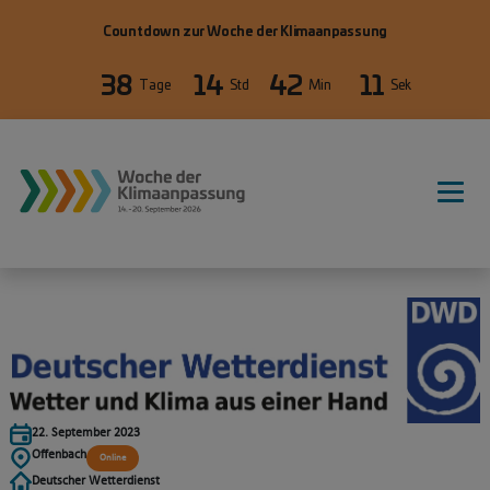
Direkt zum Inhalt
Countdown zur Woche der Klimaanpassung
38
14
42
11
Tage
Std
Min
Sek
WdKA26 Hauptnavigation, primäre
22. September 2023
Offenbach
Online
Deutscher Wetterdienst