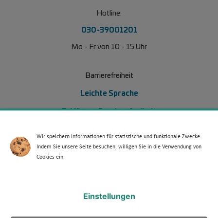
Hotline:
030-39001201
Mo - Fr von 10 - 15 Uhr
Barrierefreiheit
Leichte Sprache
Erklärung Barrierefreiheit
Barriere melden
Wir speichern Informationen für statistische und funktionale Zwecke.
Indem Sie unsere Seite besuchen, willigen Sie in die Verwendung von
Footer Menü 2 (WdKA 26)
Archiv
Cookies ein.
Kontakt
Media Kit
Einstellungen
Veranstaltungen