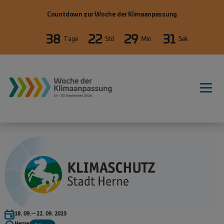
Direkt zum Inhalt
Countdown zur Woche der Klimaanpassung
38
22
29
31
Tage
Std
Min
Sek
18. 09.
—
22. 09. 2023