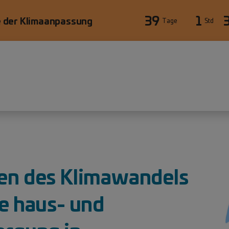
39
1
 der Klimaanpassung
Tage
Std
ten des Klimawandels
ie haus- und