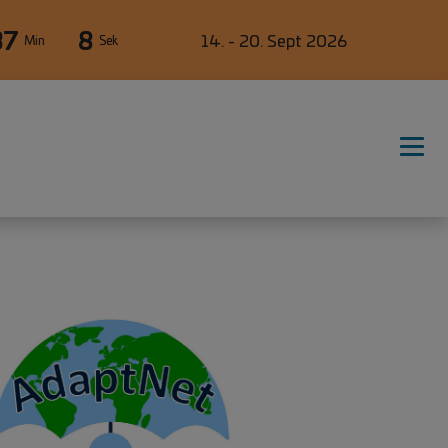
37
8
14. - 20. Sept 2026
Min
Sek