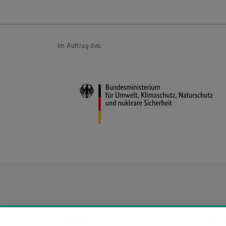
Im Auftrag des:
Hotline:
Barri